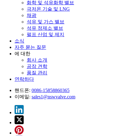
화학 및 석유화학 밸브
극저온 기술 및 LNG
채광
석유 및 가스 밸브
석유 정제소 밸브
펄프 산업 및 제지
소식
자주 묻는 질문
에 대한
회사 소개
공장 견학
품질 관리
연락하다
핸드폰:
0086-15858860365
이메일:
sales1@nswvalve.com