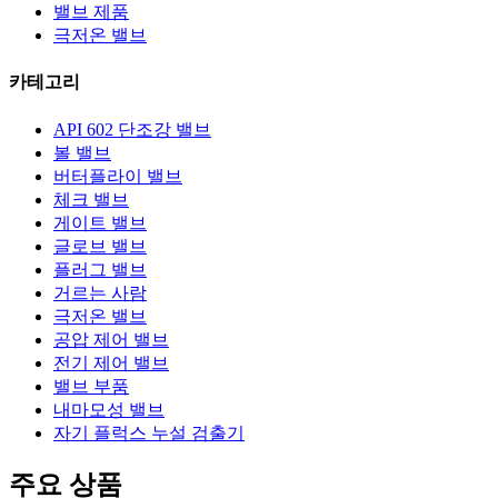
밸브 제품
극저온 밸브
카테고리
API 602 단조강 밸브
볼 밸브
버터플라이 밸브
체크 밸브
게이트 밸브
글로브 밸브
플러그 밸브
거르는 사람
극저온 밸브
공압 제어 밸브
전기 제어 밸브
밸브 부품
내마모성 밸브
자기 플럭스 누설 검출기
주요 상품