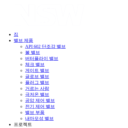
집
밸브 제품
API 602 단조강 밸브
볼 밸브
버터플라이 밸브
체크 밸브
게이트 밸브
글로브 밸브
플러그 밸브
거르는 사람
극저온 밸브
공압 제어 밸브
전기 제어 밸브
밸브 부품
내마모성 밸브
프로젝트