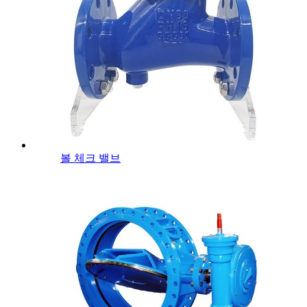
볼 체크 밸브