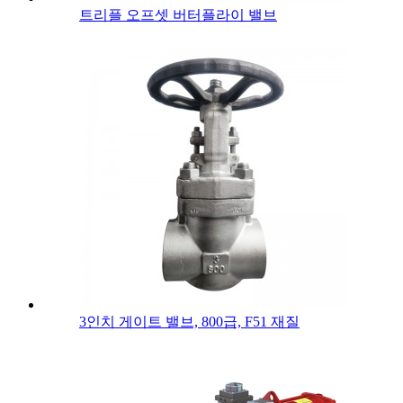
트리플 오프셋 버터플라이 밸브
3인치 게이트 밸브, 800급, F51 재질