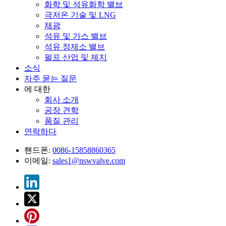
화학 및 석유화학 밸브
극저온 기술 및 LNG
채광
석유 및 가스 밸브
석유 정제소 밸브
펄프 산업 및 제지
소식
자주 묻는 질문
에 대한
회사 소개
공장 견학
품질 관리
연락하다
핸드폰:
0086-15858860365
이메일:
sales1@nswvalve.com