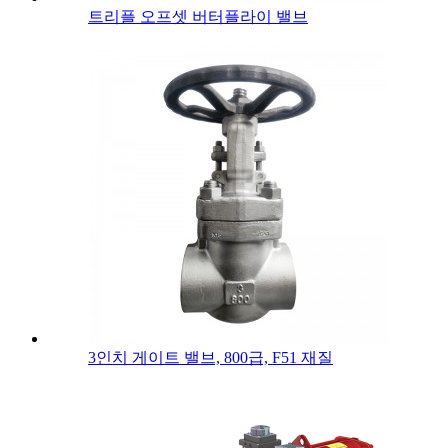
트리플 오프셋 버터플라이 밸브
3인치 게이트 밸브, 800급, F51 재질