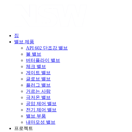
집
밸브 제품
API 602 단조강 밸브
볼 밸브
버터플라이 밸브
체크 밸브
게이트 밸브
글로브 밸브
플러그 밸브
거르는 사람
극저온 밸브
공압 제어 밸브
전기 제어 밸브
밸브 부품
내마모성 밸브
프로젝트