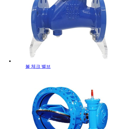
볼 체크 밸브