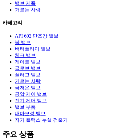
밸브 제품
거르는 사람
카테고리
API 602 단조강 밸브
볼 밸브
버터플라이 밸브
체크 밸브
게이트 밸브
글로브 밸브
플러그 밸브
거르는 사람
극저온 밸브
공압 제어 밸브
전기 제어 밸브
밸브 부품
내마모성 밸브
자기 플럭스 누설 검출기
주요 상품